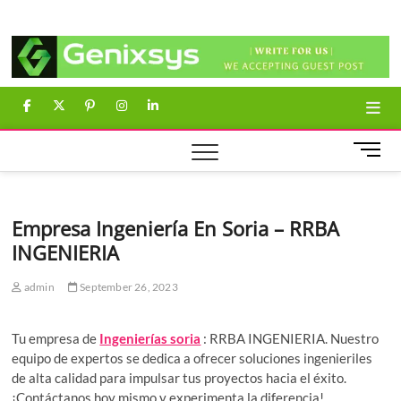
Skip
Genixsys
to
content
facebook
twitter
pinterest
instagram
linkedin
M
e
n
u
Empresa Ingeniería En Soria – RRBA
B
INGENIERIA
u
t
t
admin
September 26, 2023
o
n
Tu empresa de
Ingenierías soria
: RRBA INGENIERIA. Nuestro
equipo de expertos se dedica a ofrecer soluciones ingenieriles
de alta calidad para impulsar tus proyectos hacia el éxito.
¡Contáctanos hoy mismo y experimenta la diferencia!