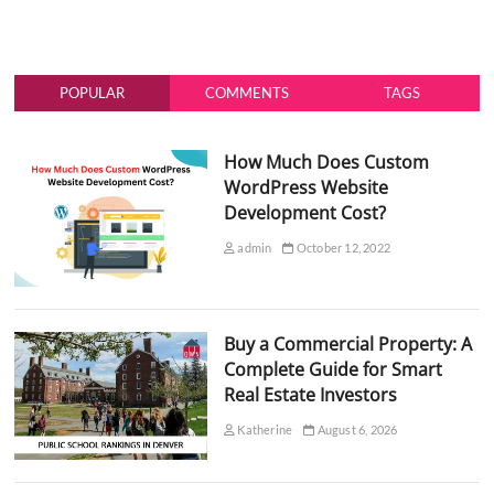
POPULAR
COMMENTS
TAGS
How Much Does Custom
WordPress Website
Development Cost?
admin
October 12, 2022
Buy a Commercial Property: A
Complete Guide for Smart
Real Estate Investors
Katherine
August 6, 2026