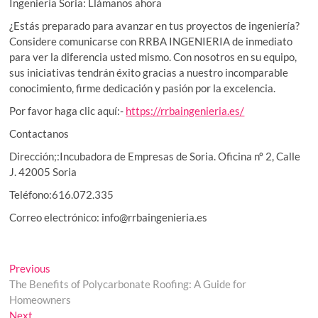
Ingeniería Soria: Llámanos ahora
¿Estás preparado para avanzar en tus proyectos de ingeniería?
Considere comunicarse con RRBA INGENIERIA de inmediato
para ver la diferencia usted mismo. Con nosotros en su equipo,
sus iniciativas tendrán éxito gracias a nuestro incomparable
conocimiento, firme dedicación y pasión por la excelencia.
Por favor haga clic aquí:-
https://rrbaingenieria.es/
Contactanos
Dirección;:Incubadora de Empresas de Soria. Oficina nº 2, Calle
J. 42005 Soria
Teléfono:616.072.335
Correo electrónico: info@rrbaingenieria.es
Post
Previous
Previous
post:
The Benefits of Polycarbonate Roofing: A Guide for
navigation
Homeowners
Next
Next